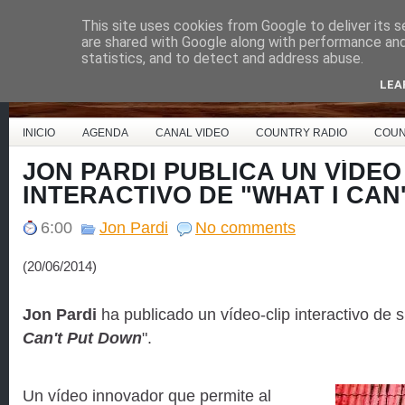
This site uses cookies from Google to deliver its s
Country Music España
are shared with Google along with performance and 
statistics, and to detect and address abuse.
LEA
INICIO
AGENDA
CANAL VIDEO
COUNTRY RADIO
COUN
JON PARDI PUBLICA UN VÍDEO
INTERACTIVO DE "WHAT I CAN
6:00
Jon Pardi
No comments
(20/06/2014)
Jon Pardi
ha publicado un vídeo-clip interactivo de s
Can't Put Down
".
Un vídeo innovador que permite al