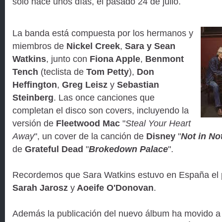
solo hace unos días, el pasado 24 de julio.
La banda está compuesta por los hermanos y
miembros de
Nickel Creek
,
Sara y Sean
Watkins
, junto con
Fiona Apple
,
Benmont
Tench
(teclista de
Tom Petty
),
Don
Heffington
,
Greg Leisz
y
Sebastian
Steinberg
. Las once canciones que
completan el disco son covers, incluyendo la
versión de
Fleetwood Mac
"
Steal Your Heart
Away
", un cover de la canción de
Disney
"
Not in No
de
Grateful Dead
"
Brokedown Palace
".
Recordemos que Sara Watkins estuvo en España el 
Sarah Jarosz
y
Aoeife O'Donovan
.
Además la publicación del nuevo álbum ha movido a la