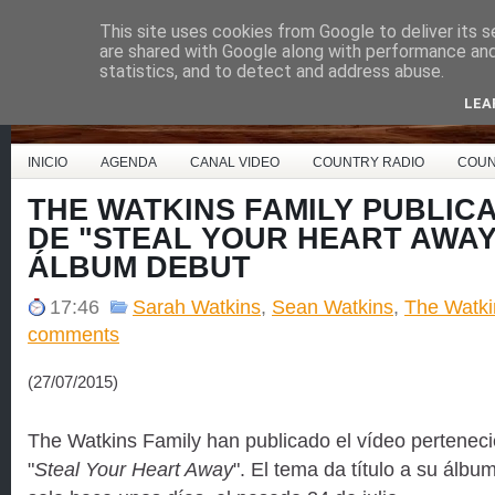
This site uses cookies from Google to deliver its s
Country Music España
are shared with Google along with performance and 
statistics, and to detect and address abuse.
LEA
INICIO
AGENDA
CANAL VIDEO
COUNTRY RADIO
COUN
THE WATKINS FAMILY PUBLICA
DE "STEAL YOUR HEART AWAY
ÁLBUM DEBUT
17:46
Sarah Watkins
,
Sean Watkins
,
The Watki
comments
(27/07/2015)
The Watkins Family han publicado el vídeo pertenecie
"
Steal Your Heart Away
". El tema da título a su álbu