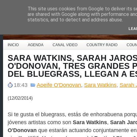
This site uses cookies from Google to deliver its s
Country Music España
are shared with Google along with performance and 
statistics, and to detect and address abuse.
LEA
INICIO
AGENDA
CANAL VIDEO
COUNTRY RADIO
COUN
SARA WATKINS, SARAH JAROS
O'DONOVAN, TRES GRANDES 
DEL BLUEGRASS, LLEGAN A 
18:43
Aoeife O'Donovan
,
Sara Watkins
,
Sarah 
(12/02/2014)
Si te gusta el bluegrass, estás de enhorabuena porqu
jóvenes artistas como son
Sara Watkins
,
Sarah Jar
O'Donovan
que estarán actuando conjuntamente en 