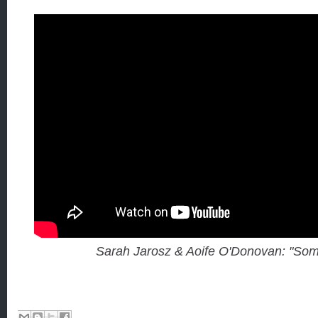
Sarah Jarosz & Aoife O'Donovan: "Som