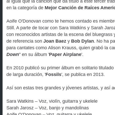
al igual que la canción que da título a este tercer tr
en la categoría de
Mejor Canción de Raíces Ameri
Aoife O'Donovan como te hemos contado es miembr
Still. A parte de tocar con Sara Watkins y Sarah Jar
con reconocidos artistas de la escena del bluegrass y 
de referencia son
Joan Baez
y
Bob Dylan
. No ha p
para cantates como Alison Krauss, quien grabó la ca
Down
" en su álbum '
Paper Airplane
'.
En 2010 publicó su primer álbum en solitario titulado 
de larga duración, '
Fossils
', se publica en 2013.
Así son estas tres grandes y jóvenes artistas, y así
Sara Watkins – Voz, violín, guitarra y ukelele
Sarah Jarosz – Voz, banjo y mandolinas
Aoife O’Donovan – Voz, guitarra y ukelele