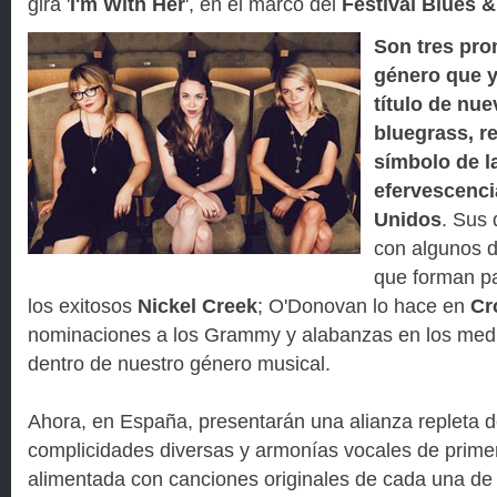
gira '
I'm With Her
', en el marco del
Festival Blues 
Son tres pro
género que y
título de nue
bluegrass, r
símbolo de l
efervescenci
Unidos
. Sus 
con algunos d
que forman pa
los exitosos
Nickel Creek
; O'Donovan lo hace en
Cr
nominaciones a los Grammy y alabanzas en los medi
dentro de nuestro género musical.
Ahora, en España, presentarán una alianza repleta d
complicidades diversas y armonías vocales de primer
alimentada con canciones originales de cada una de 