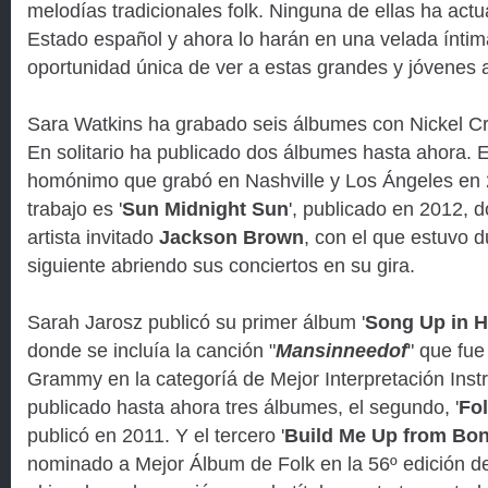
melodías tradicionales folk. Ninguna de ellas ha act
Estado español y ahora lo harán en una velada íntim
oportunidad única de ver a estas grandes y jóvenes ar
Sara Watkins ha grabado seis álbumes con Nickel Cre
En solitario ha publicado dos álbumes hasta ahora. 
homónimo que grabó en Nashville y Los Ángeles en
trabajo es '
Sun Midnight Sun
', publicado en 2012,
artista invitado
Jackson Brown
, con el que estuvo d
siguiente abriendo sus conciertos en su gira.
Sarah Jarosz publicó su primer álbum '
Song Up in 
donde se incluía la canción "
Mansinneedof
" que fu
Grammy en la categoríá de Mejor Interpretación Inst
publicado hasta ahora tres álbumes, el segundo, '
Fo
publicó en 2011. Y el tercero '
Build Me Up from Bo
nominado a Mejor Álbum de Folk en la 56º edición 