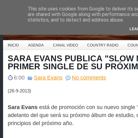
This site uses cookies from Google to deliver its s
Country Music España
are shared with Google along with performance and 
statistics, and to detect and address abuse.
LEA
INICIO
AGENDA
CANAL VIDEO
COUNTRY RADIO
COUN
SARA EVANS PUBLICA "SLOW 
PRIMER SINGLE DE SU PRÓXI
6:00
Sara Evans
No comments
(26-9-2013)
Sara Evans
está de promoción con su nuevo single 
adelanto del que será su próximo álbum de estudio, 
principios del próximo año.