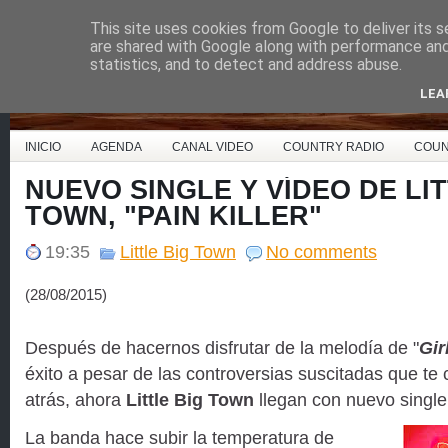
This site uses cookies from Google to deliver its s
Country Music España
are shared with Google along with performance and 
statistics, and to detect and address abuse.
LEA
INICIO
AGENDA
CANAL VIDEO
COUNTRY RADIO
COUN
NUEVO SINGLE Y VÍDEO DE LIT
TOWN, "PAIN KILLER"
19:35
Little Big Town
No comments
(28/08/2015)
Después de hacernos disfrutar de la melodía de "
Gir
éxito a pesar de las controversias suscitadas que 
atrás, ahora
Little Big Town
llegan con nuevo single 
La banda hace subir la temperatura de