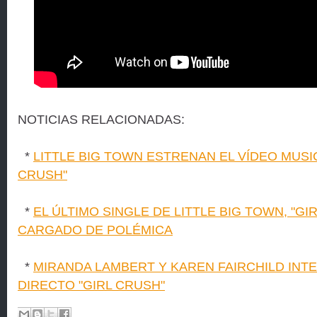
NOTICIAS RELACIONADAS:
*
LITTLE BIG TOWN ESTRENAN EL VÍDEO MUSIC
CRUSH"
*
EL ÚLTIMO SINGLE DE LITTLE BIG TOWN, "GI
CARGADO DE POLÉMICA
*
MIRANDA LAMBERT Y KAREN FAIRCHILD INT
DIRECTO "GIRL CRUSH"