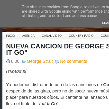
This site uses cookies from Google to deliver its s
Country Music España
are shared with Google along with performance and 
statistics, and to detect and address abuse.
LEA
INICIO
AGENDA
CANAL VIDEO
COUNTRY RADIO
COUN
NUEVA CANCIÓN DE GEORGE S
IT GO"
6:00
George Strait
No comments
(17/04/2015)
Ya podemos disfrutar de una de las canciones de
Geo
despedido de las giras, pero no de sacar nueva músi
placer para nuestros oídos. El cantante ha lanzado 
lleva el título de "
Let It Go
".