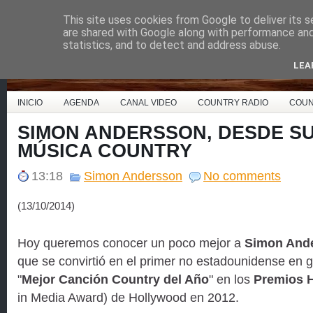
This site uses cookies from Google to deliver its s
Country Music España
are shared with Google along with performance and 
statistics, and to detect and address abuse.
LEA
INICIO
AGENDA
CANAL VIDEO
COUNTRY RADIO
COUN
SIMON ANDERSSON, DESDE SU
MÚSICA COUNTRY
13:18
Simon Andersson
No comments
(13/10/2014)
Hoy queremos conocer un poco mejor a
Simon And
que se convirtió en el primer no estadounidense en g
"
Mejor Canción Country del Año
" en los
Premios
in Media Award) de Hollywood en 2012.