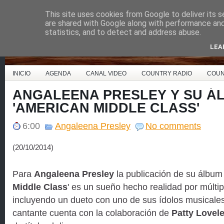
This site uses cookies from Google to deliver its s
Country Music España
are shared with Google along with performance and 
statistics, and to detect and address abuse.
LEA
INICIO
AGENDA
CANAL VIDEO
COUNTRY RADIO
COUN
ANGALEENA PRESLEY Y SU Á
'AMERICAN MIDDLE CLASS'
6:00
Angaleena Presley
No comments
(20/10/2014)
Para
Angaleena Presley
la publicación de su álbum 
Middle Class
' es un sueño hecho realidad por múlti
incluyendo un dueto con uno de sus ídolos musicales
cantante cuenta con la colaboración de
Patty Lovel