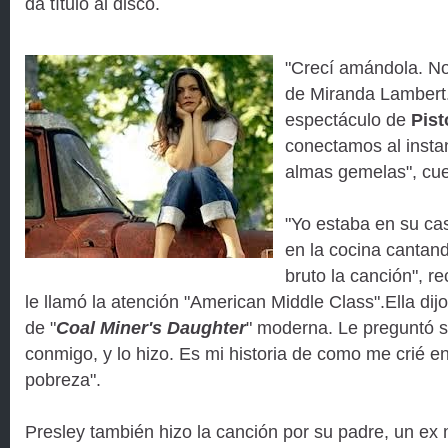
da título al disco.
"Crecí amándola. N
de Miranda Lambert.
espectáculo de
Pist
conectamos al insta
almas gemelas", cu
"Yo estaba en su ca
en la cocina cantand
bruto la canción", re
le llamó la atención "American Middle Class".Ella di
de "
Coal Miner's Daughter
" moderna. Le preguntó si
conmigo, y lo hizo. Es mi historia de como me crié en
pobreza".
Presley también hizo la canción por su padre, un ex 