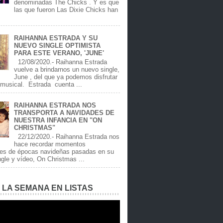
denominadas The Chicks . Y es que
las que fueron Las Dixie Chicks han
RAIHANNA ESTRADA Y SU
NUEVO SINGLE OPTIMISTA
PARA ESTE VERANO, 'JUNE'
12/08/2020.- Raihanna Estrada
vuelve a brindarnos un nuevo single,
June , del que ya podemos disfrutar
 musical. Estrada cuenta ...
RAIHANNA ESTRADA NOS
TRANSPORTA A NAVIDADES DE
NUESTRA INFANCIA EN "ON
CHRISTMAS"
22/12/2020.- Raihanna Estrada nos
hace recordar momentos
les de épocas navideñas pasadas en su
gle y vídeo, On Christmas ...
E LA SEMANA EN LISTAS