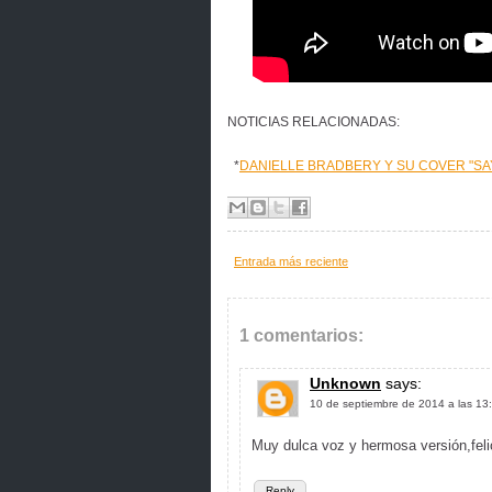
NOTICIAS RELACIONADAS:
*
DANIELLE BRADBERY Y SU COVER "SA
Entrada más reciente
1 comentarios:
Unknown
says:
10 de septiembre de 2014 a las 13
Muy dulca voz y hermosa versión,feli
Reply