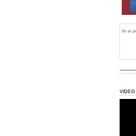
No te p
----------
.
VIDEO