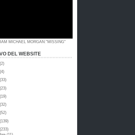
LIAM MICHAEL MORGAN:"MISSING"
VO DEL WEBSITE
(2)
(4)
(33)
(23)
(19)
(32)
(52)
(139)
(233)
mbre
(11)