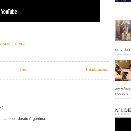
...
Y SOMETHING"
su vídeo
Inicio
Entrada antigua
entrañab
nuevo sin
:45
Nº1 D
citaciones,desde Argentina