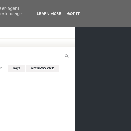
user-agent
erate usage
LEARN MORE
GOT IT
r
Tags
Archivos Web