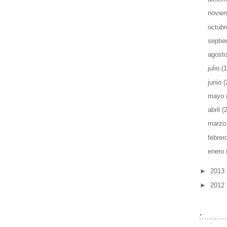
novie
octub
septi
agost
julio
(1
junio
(
mayo
abril
(
marz
febrer
enero
►
2013
►
2012
.