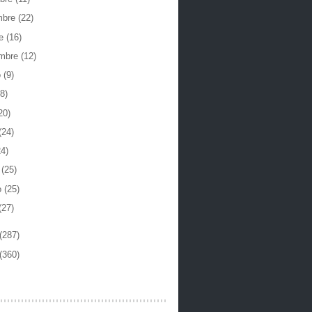
mbre
(22)
re
(16)
embre
(12)
o
(9)
8)
20)
(24)
24)
o
(25)
o
(25)
(27)
(287)
(360)