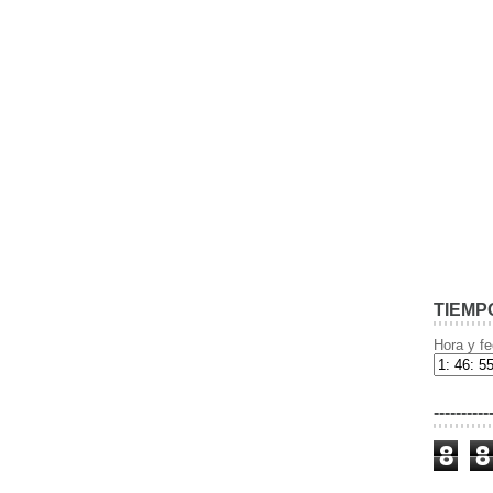
TIEMP
Hora y fe
----------
8
8