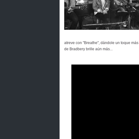
atreve con "Breathe", dándole un toque más 
de Bradbery brille aún más...