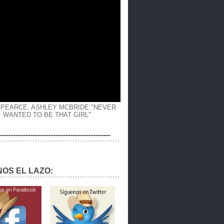
 PEARCE, ASHLEY MCBRIDE:"NEVER
WANTED TO BE THAT GIRL"
---------------------------------------------
OS EL LAZO: