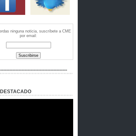
ierdas ninguna noticia, suscríbete a CME
por email:
---------------------------------------------
 DESTACADO