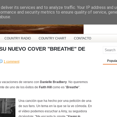
deliver its services and to analyze traffic. Your IP address and 
ña
formance and security metrics to ensure quality of service, gen
abuse.
COUNTRY RADIO
COUNTRY CHART
CONTACTO
 SU NUEVO COVER "BREATHE" DE
Popula
1 comment
s vacaciones de verano con
Danielle Bradbery
. No queremos
ante de uno de los éxitos de
Faith Hill
como es "
Breathe
".
Una canción que ha hecho por una petición de una
de sus fans. Un tema en la que se la ve cómoda. En
el vídeo podemos escuchar a Amy, su seguidora
diciéndole: "Me encanta tu single "
Young in