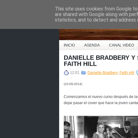
This site uses cookies from Google to 
Country Music Espa
are shared with Google along with per
statistics, and to detect and address 
INICIO
AGENDA
CANAL VIDEO
DANIELLE BRADBERY Y
FAITH HILL
12:01
Danielle Bradbery
,
Faith Hill
(10-09-2014)
Comenzamos el nuevo curso después de la
dejar pasar el cover que hace la joven cant