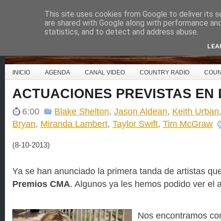
This site uses cookies from Google to deliver its s
Country Music España
are shared with Google along with performance and 
statistics, and to detect and address abuse.
LEA
INICIO
AGENDA
CANAL VIDEO
COUNTRY RADIO
COUN
ACTUACIONES PREVISTAS EN 
6:00
Blake Shelton
,
Jason Aldean
,
Keith Urban
Bryan
,
Miranda Lambert
,
Taylor Swift
,
Tim McGraw
(8-10-2013)
Ya se han anunciado la primera tanda de artistas qu
Premios CMA
. Algunos ya les hemos podido ver el
Nos encontramos con