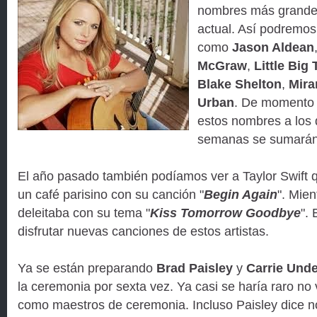
nombres más grandes
actual. Así podremos 
como
Jason Aldean
McGraw
,
Little Big
Blake Shelton
,
Mira
Urban
. De momento 
estos nombres a los 
semanas se sumará
El año pasado también podíamos ver a Taylor Swift 
un café parisino con su canción "
Begin Again
". Mie
deleitaba con su tema "
Kiss Tomorrow Goodbye
".
disfrutar nuevas canciones de estos artistas.
Ya se están preparando
Brad Paisley
y
Carrie Und
la ceremonia por sexta vez. Ya casi se haría raro no v
como maestros de ceremonia. Incluso Paisley dice n