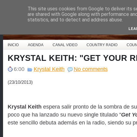
This site uses cookies from Google to deliver its s
Country Music España
are shared with Google along with performance and 
statistics, and to detect and address abuse.
LEA
INICIO
AGENDA
CANAL VIDEO
COUNTRY RADIO
COUN
KRYSTAL KEITH: "GET YOUR 
6:00
Krystal Keith
No comments
(23/10/2013)
Krystal Keith
espera salir pronto de la sombra de s
poco que ha lanzado su nuevo single titulado "
Get Y
este sencillo debuta además en la radio, siendo su pri