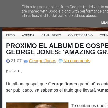
This site uses cookies from Google to deliver its s
Country Music España
are shared with Google along with performance and 
statistics, and to detect and address abuse.
LEA
INICIO
AGENDA
CANAL VIDEO
COUNTRY RADIO
COUN
PRÓXIMO EL ALBUM DE GOSPE
GEORGE JONES: 'AMAZING GR
21:07
George Jones
No comments
(5-8-2013)
Un album gospel que
George Jones
grabó años ant
ser publicado. Ya sabemos el título que llevará '
Amaz
Te contamos que la