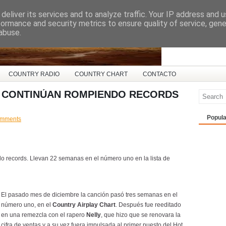
deliver its services and to analyze traffic. Your IP address and 
ña
formance and security metrics to ensure quality of service, gen
abuse.
COUNTRY RADIO
COUNTRY CHART
CONTACTO
E CONTINÚAN ROMPIENDO RECORDS
Popula
omments
do records. Llevan 22 semanas en el número uno en la lista de
El pasado mes de diciembre la canción pasó tres semanas en el
número uno, en el
Country Airplay Chart
. Después fue reeditado
en una remezcla con el rapero
Nelly
, que hizo que se renovara la
cifra de ventas y a su vez fuera impulsada al primer puesto del Hot