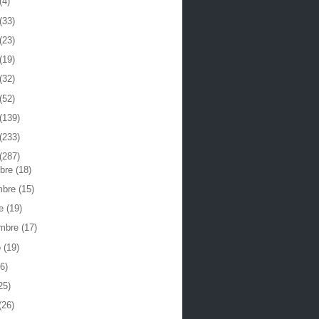
(4)
(33)
(23)
(19)
(32)
(52)
(139)
(233)
(287)
mbre
(18)
mbre
(15)
re
(19)
embre
(17)
o
(19)
6)
25)
(26)