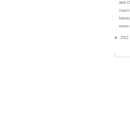
abril
(
marz
febrer
enero
►
2012
.