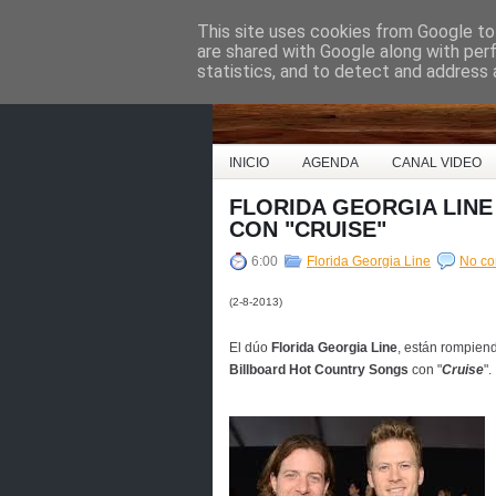
This site uses cookies from Google to 
Country Music Espa
are shared with Google along with per
statistics, and to detect and address 
INICIO
AGENDA
CANAL VIDEO
FLORIDA GEORGIA LIN
CON "CRUISE"
6:00
Florida Georgia Line
No c
(2-8-2013)
El dúo
Florida Georgia Line
, están rompien
Billboard Hot Country Songs
con "
Cruise
".