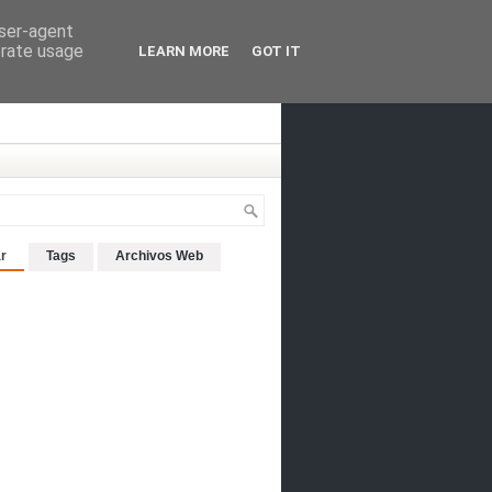
user-agent
erate usage
LEARN MORE
GOT IT
r
Tags
Archivos Web