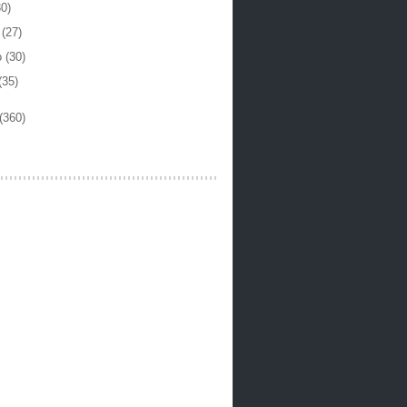
30)
o
(27)
o
(30)
(35)
(360)