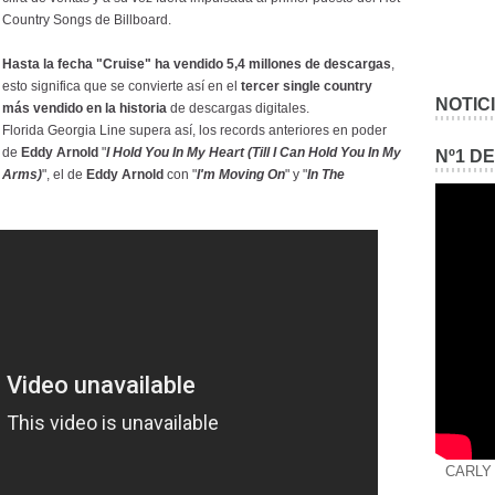
Country Songs de Billboard.
Hasta la fecha "Cruise" ha vendido 5,4 millones de descargas
,
esto significa que se convierte así en el
tercer single country
NOTIC
más vendido en la historia
de descargas digitales.
Florida Georgia Line supera así, los records anteriores en poder
de
Eddy Arnold
"
I Hold You In My Heart (Till I Can Hold You In My
Nº1 D
Arms)
", el de
Eddy Arnold
con "
I'm Moving On
" y "
In The
CARLY