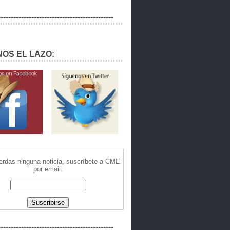
---------------------------------------------
OS EL LAZO:
ierdas ninguna noticia, suscríbete a CME
por email:
---------------------------------------------