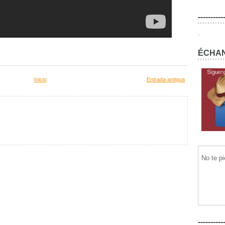
----------
.
ÉCHAN
Inicio
Entrada antigua
No te p
----------