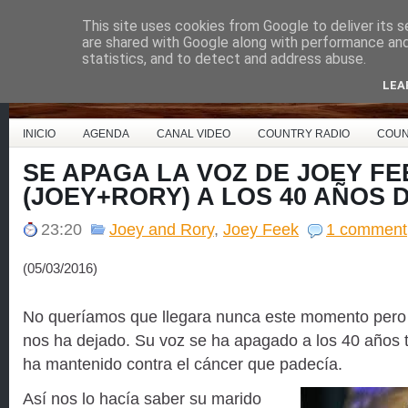
This site uses cookies from Google to deliver its s
Country Music España
are shared with Google along with performance and 
statistics, and to detect and address abuse.
LEA
INICIO
AGENDA
CANAL VIDEO
COUNTRY RADIO
COUN
SE APAGA LA VOZ DE JOEY FE
(JOEY+RORY) A LOS 40 AÑOS 
23:20
Joey and Rory
,
Joey Feek
1 comment
(05/03/2016)
No queríamos que llegara nunca este momento pero 
nos ha dejado. Su voz se ha apagado a los 40 años t
ha mantenido contra el cáncer que padecía.
Así nos lo hacía saber su marido