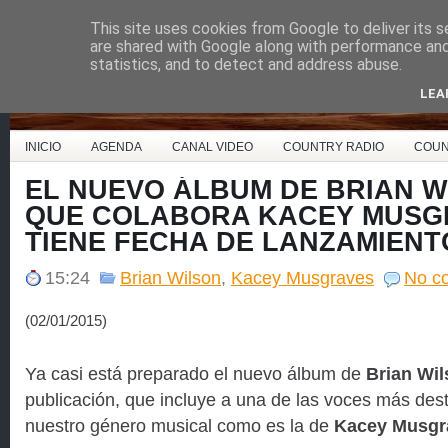
This site uses cookies from Google to deliver its s
Country Music España
are shared with Google along with performance and 
statistics, and to detect and address abuse.
LEA
INICIO
AGENDA
CANAL VIDEO
COUNTRY RADIO
COUN
EL NUEVO ÁLBUM DE BRIAN W
QUE COLABORA KACEY MUSGR
TIENE FECHA DE LANZAMIENT
15:24
Brian Wilson
,
Kacey Musgraves
No c
(02/01/2015)
Ya casi está preparado el nuevo álbum de
Brian Wil
publicación, que incluye a una de las voces más des
nuestro género musical como es la de
Kacey Musgr