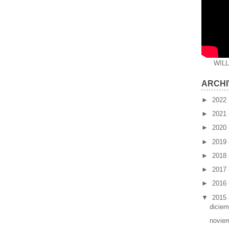
WIL
ARCHI
►
2022
►
2021
►
2020
►
2019
►
2018
►
2017
►
2016
▼
2015
dicie
novie