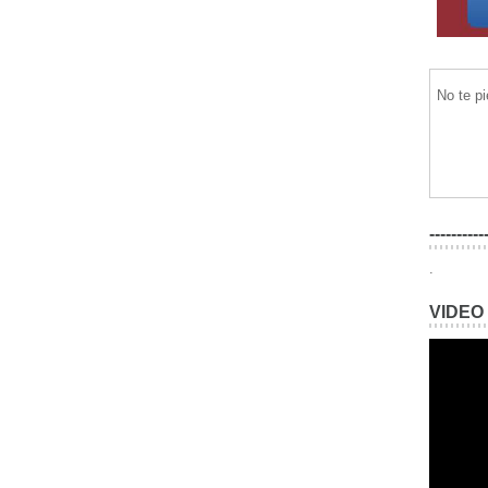
No te p
----------
.
VIDEO