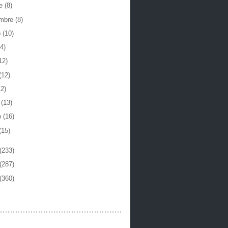
re
(8)
embre
(8)
o
(10)
4)
12)
(12)
12)
o
(13)
o
(16)
(15)
(233)
(287)
(360)