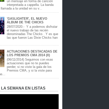
un mensaje en forma de canción
interpretada a cappella. La banda
llamada a la unidad en su v...
'GASLIGHTER', EL NUEVO
ÁLBUM DE THE CHICKS
28/07/2020.- Y a podemos disfrutar
el nuevo trabajo de las recién
denominadas The Chicks . Y es que
las que fueron Las Dixie Chicks han
ACTUACIONES DESTACADAS DE
LOS PREMIOS CMA 2014 (II)
(06/11/2014) Seguimos con esas
actuaciones que no te puedes
perder, si no viste la gala de los
Premios CMA, y si la viste para
as...
E LA SEMANA EN LISTAS