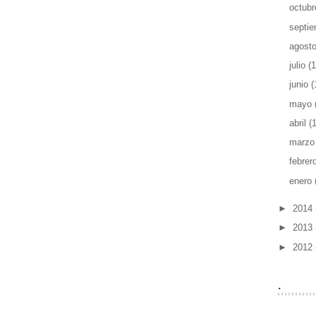
octub
septi
agost
julio
(1
junio
(
mayo
abril
(
marz
febrer
enero
►
2014
►
2013
►
2012
.