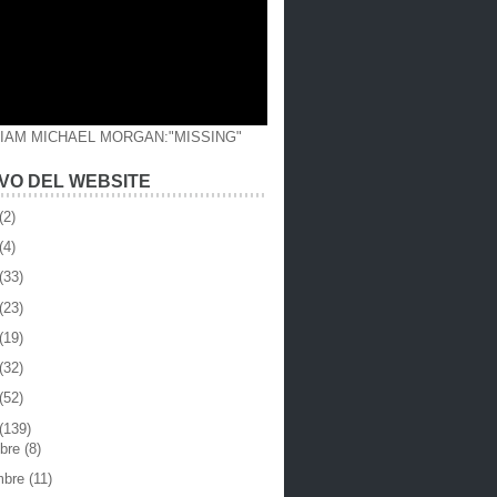
LIAM MICHAEL MORGAN:"MISSING"
VO DEL WEBSITE
(2)
(4)
(33)
(23)
(19)
(32)
(52)
(139)
mbre
(8)
mbre
(11)