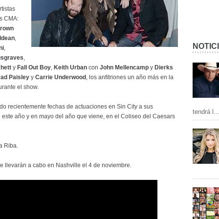
rtistas
os CMA:
Brown
ldean
,
NOTIC
ni
,
sgraves
,
hett
y
Fall Out Boy
,
Keith Urban
con
John Mellencamp
y
Dierks
ad Paisley
y
Carrie Underwood
, los anfitriones un año más en la
urante el show.
do recientemente fechas de actuaciones en Sin City a sus
tendrá l..
 este año y en mayo del año que viene, en el Coliseo del Caesars
ta Riba.
llevarán a cabo en Nashville el 4 de noviembre.