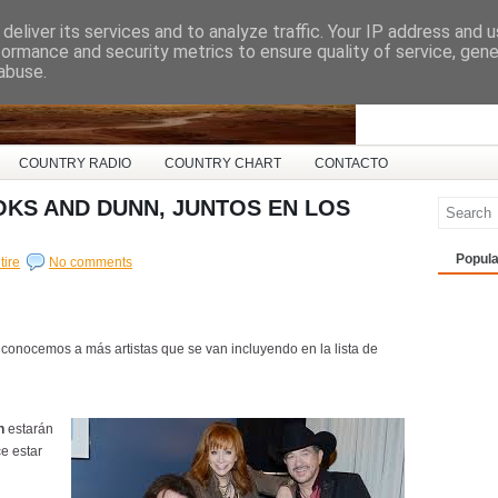
deliver its services and to analyze traffic. Your IP address and 
ña
formance and security metrics to ensure quality of service, gen
abuse.
COUNTRY RADIO
COUNTRY CHART
CONTACTO
OKS AND DUNN, JUNTOS EN LOS
Popula
ire
No comments
 conocemos a más artistas que se van incluyendo en la lista de
n
estarán
e estar