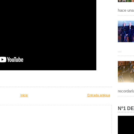
hace una 
...
recordarl
Inicio
Entrada antigua
Nº1 D