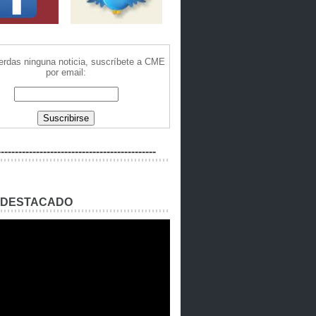
ierdas ninguna noticia, suscríbete a CME
por email:
---------------------------------------------
 DESTACADO