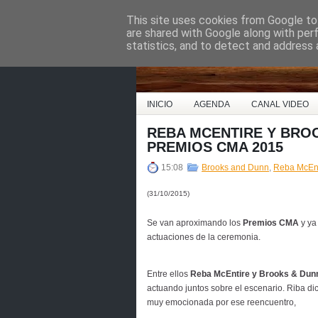
This site uses cookies from Google to 
Country Music Espa
are shared with Google along with per
statistics, and to detect and address 
INICIO
AGENDA
CANAL VIDEO
REBA MCENTIRE Y BRO
PREMIOS CMA 2015
15:08
Brooks and Dunn
,
Reba McEnt
(31/10/2015)
Se van aproximando los
Premios CMA
y ya
actuaciones de la ceremonia.
Entre ellos
Reba McEntire y Brooks & Dun
actuando juntos sobre el escenario. Riba dic
muy emocionada por ese reencuentro,