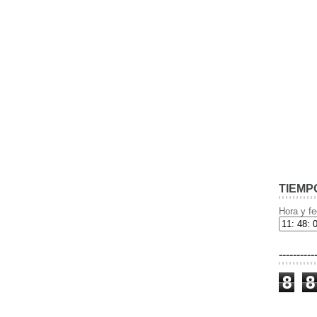
TIEMP
Hora y fe
----------
8
8