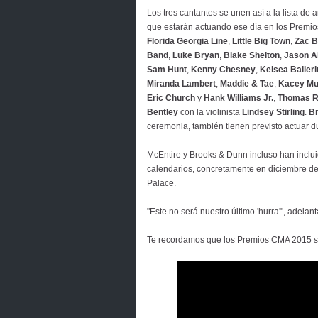
Los tres cantantes se unen así a la lista de a
que estarán actuando ese día en los Premi
Florida Georgia Line
,
Little Big Town
,
Zac 
Band
,
Luke Bryan
,
Blake Shelton
,
Jason A
Sam Hunt
,
Kenny Chesney
,
Kelsea Balleri
Miranda Lambert
,
Maddie & Tae
,
Kacey Mu
Eric Church
y
Hank Williams Jr.
,
Thomas R
Bentley
con la violinista
Lindsey Stirling
.
Br
ceremonia, también tienen previsto actuar d
McEntire y Brooks & Dunn incluso han inclui
calendarios, concretamente en diciembre de
Palace.
"Este no será nuestro último 'hurra'", adelan
Te recordamos que los Premios CMA 2015 se 