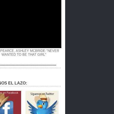
 PEARCE, ASHLEY MCBRIDE:"NEVER
WANTED TO BE THAT GIRL"
---------------------------------------------
OS EL LAZO: