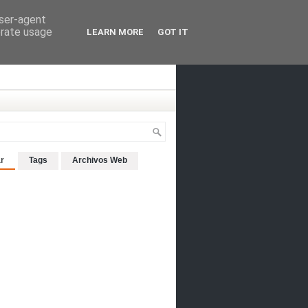
user-agent
erate usage
LEARN MORE
GOT IT
r
Tags
Archivos Web