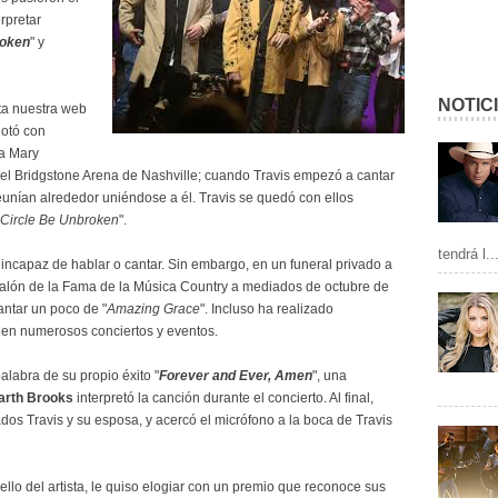
rpretar
roken
" y
NOTIC
ta nuestra web
lotó con
sa Mary
 el Bridgstone Arena de Nashville; cuando Travis empezó a cantar
 reunían alrededor uniéndose a él. Travis se quedó con ellos
e Circle Be Unbroken
".
tendrá l..
 incapaz de hablar o cantar. Sin embargo, en un funeral privado a
 Salón de la Fama de la Música Country a mediados de octubre de
antar un poco de "
Amazing Grace
". Incluso ha realizado
 en numerosos conciertos y eventos.
alabra de su propio éxito "
Forever and Ever, Amen
", una
arth Brooks
interpretó la canción durante el concierto. Al final,
os Travis y su esposa, y acercó el micrófono a la boca de Travis
llo del artista, le quiso elogiar con un premio que reconoce sus