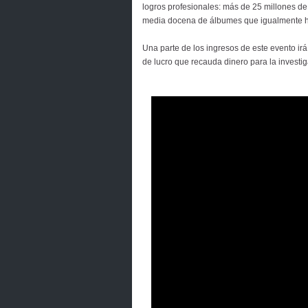
logros profesionales: más de 25 millones d
media docena de álbumes que igualmente han
Una parte de los ingresos de este evento ir
de lucro que recauda dinero para la investi