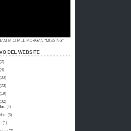
LIAM MICHAEL MORGAN:"MISSING"
VO DEL WEBSITE
(2)
(4)
(33)
(23)
(19)
(32)
mbre
(2)
mbre
(3)
re
(1)
embre
(2)