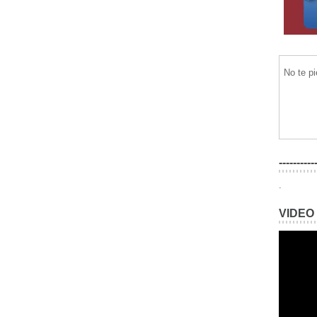
No te p
----------
.
VIDEO