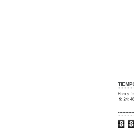
TIEMP
Hora y fe
----------
8
8