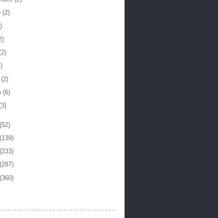
o
(2)
)
2)
(2)
)
o
(2)
o
(6)
(3)
(52)
(139)
(233)
(287)
(360)