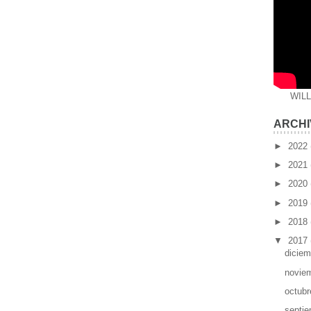
WIL
ARCHI
►
2022
►
2021
►
2020
►
2019
►
2018
▼
2017
dicie
novie
octub
septi