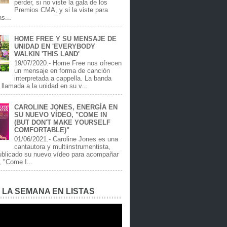
perder, si no viste la gala de los
Premios CMA, y si la viste para
as...
HOME FREE Y SU MENSAJE DE
UNIDAD EN 'EVERYBODY
WALKIN 'THIS LAND'
19/07/2020.- Home Free nos ofrecen
un mensaje en forma de canción
interpretada a cappella. La banda
llamada a la unidad en su v...
CAROLINE JONES, ENERGÍA EN
SU NUEVO VÍDEO, "COME IN
(BUT DON'T MAKE YOURSELF
COMFORTABLE)"
01/06/2021.- Caroline Jones es una
cantautora y multiinstrumentista,
ublicado su nuevo vídeo para acompañar
, "Come I...
E LA SEMANA EN LISTAS