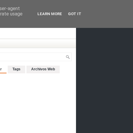
user-agent
erate usage
LEARN MORE
GOT IT
r
Tags
Archivos Web