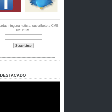
ierdas ninguna noticia, suscríbete a CME
por email:
---------------------------------------------
 DESTACADO