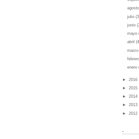
agost
julio
(3
junio
(
mayo
abril
(4
marz
febrer
enero
►
2016
►
2015
►
2014
►
2013
►
2012
.