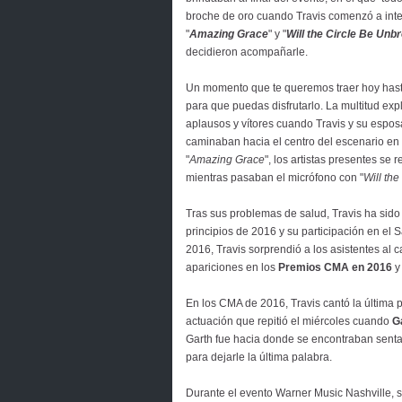
broche de oro cuando Travis comenzó a inte
"
Amazing Grace
" y "
Will the Circle Be Unb
decidieron acompañarle.
Un momento que te queremos traer hoy has
para que puedas disfrutarlo. La multitud exp
aplausos y vítores cuando Travis y su espo
caminaban hacia el centro del escenario en
"
Amazing Grace
", los artistas presentes se
mientras pasaban el micrófono con "
Will th
Tras sus problemas de salud, Travis ha sido
principios de 2016 y su participación en el
2016, Travis sorprendió a los asistentes al c
apariciones en los
Premios CMA en 2016
y
En los CMA de 2016, Travis cantó la última p
actuación que repitió el miércoles cuando
G
Garth fue hacia donde se encontraban sentad
para dejarle la última palabra.
Durante el evento Warner Music Nashville, se