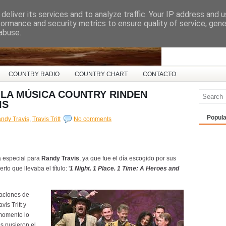
deliver its services and to analyze traffic. Your IP address and 
ña
formance and security metrics to ensure quality of service, gen
abuse.
COUNTRY RADIO
COUNTRY CHART
CONTACTO
 LA MÚSICA COUNTRY RINDEN
IS
Popula
ndy Travis
,
Travis Tritt
No comments
a especial para
Randy Travis
, ya que fue el día escogido por sus
o que llevaba el título: '
1 Night. 1 Place. 1 Time: A Heroes and
uaciones de
is Tritt y
 momento lo
os pusieron el