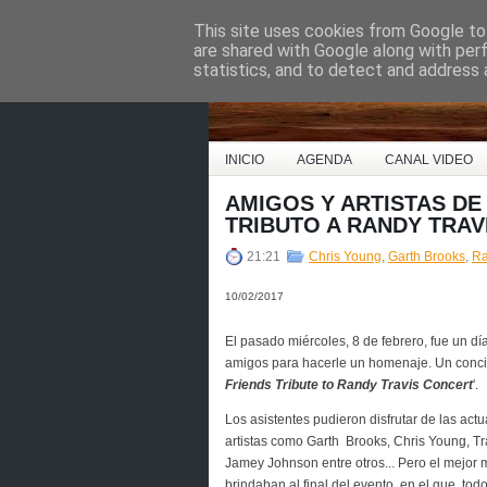
This site uses cookies from Google to 
Country Music Espa
are shared with Google along with per
statistics, and to detect and address 
INICIO
AGENDA
CANAL VIDEO
AMIGOS Y ARTISTAS DE
TRIBUTO A RANDY TRAV
21:21
Chris Young
,
Garth Brooks
,
Ra
10/02/2017
El pasado miércoles, 8 de febrero, fue un dí
amigos para hacerle un homenaje. Un conciert
Friends Tribute to Randy Travis Concert
'.
Los asistentes pudieron disfrutar de las act
artistas como Garth Brooks, Chris Young, Trav
Jamey Johnson entre otros... Pero el mejor
brindaban al final del evento, en el que tod