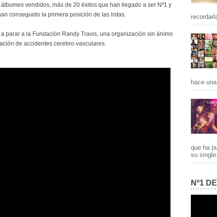
e álbumes vendidos, más de 20 éxitos que han llegado a ser Nº1 y
 conseguido la primera posición de las listas.
recordarl
á a parar a la Fundación Randy Travis, una organización sin ánimo
gación de accidentes cerebro-vasculares.
hace una 
que ha p
su single
Nº1 D