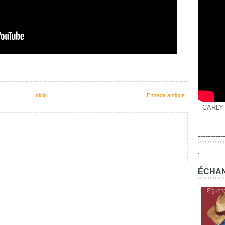
Inicio
Entrada antigua
CARLY
----------
.
ÉCHAN