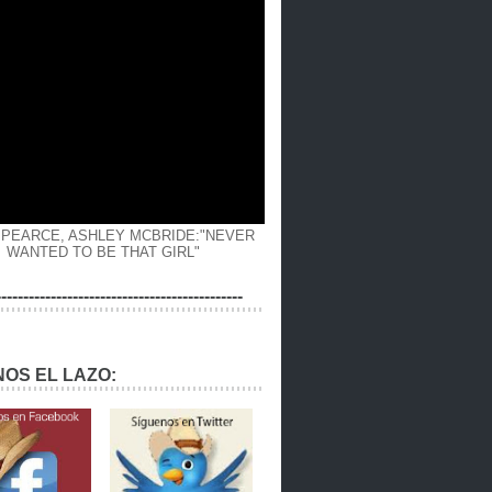
 PEARCE, ASHLEY MCBRIDE:"NEVER
WANTED TO BE THAT GIRL"
---------------------------------------------
OS EL LAZO: