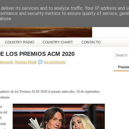
deliver its services and to analyze traffic. Your IP address and 
ña
formance and security metrics to ensure quality of service, gen
abuse.
COUNTRY RADIO
COUNTRY CHART
CONTACTO
E LOS PREMIOS ACM 2020
derwood
,
Thomas Rhett
No comments
Popula
nadores de los Premios ACM 2020 el pasado miércoles, 16 de septiembre,
andemia.
on
ta del
M
tida