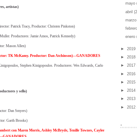
mayo
s, artistas)
abril
(2
marz
ector: Patrick Tracy, Productor: Christen Pinkston)
febrer
 Muller. Productores: Jamie Amos, Patrick Kennedy)
enero
tor: Mason Allen)
►
2019
ector: TK McKamy. Productor: Dan Atchinson)---GANADORES
►
2018
►
2017
 Kinigopoulos, Stephen Kinigopoulos. Productores: Wes Edwards, Carlo
►
2016
►
2015
►
2014
oductores y sello)
►
2013
►
2012
uctor: Dan Smyers)
tor: Garth Brooks)
.
ambert con Maren Morris, Ashley McBryde, Tenille Townes, Caylee
) ----GANADORES