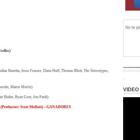
No te p
sellos)
----------
ulian Bunetta, Jesse Frasure, Dann Huff, Thomas Rhett, The Stereotypes,
.
urstin, Maren Morris)
VIDEO
art Butler, Ryan Gore, Jon Pardi)
(Productor: Scott Moffatt)---GANADORES