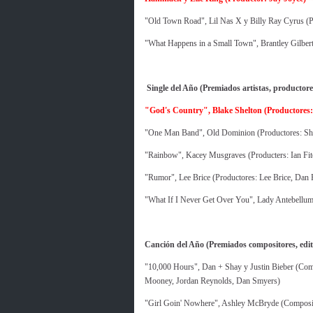
"Old Town Road", Lil Nas X y Billy Ray Cyrus (P
"What Happens in a Small Town", Brantley Gilbert
Single del Año (Premiados artistas, productores
"God's Country", Blake Shelton (Productore
"One Man Band", Old Dominion (Productores: S
"Rainbow", Kacey Musgraves (Producters: Ian Fit
"Rumor", Lee Brice (Productores: Lee Brice, Dan F
"What If I Never Get Over You", Lady Antebellum
Canción del Año (Premiados compositores, edito
"10,000 Hours", Dan + Shay y Justin Bieber (Comp
Mooney, Jordan Reynolds, Dan Smyers)
"Girl Goin' Nowhere", Ashley McBryde (Composi