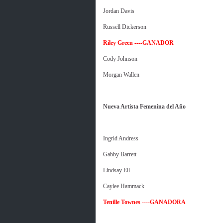
Jordan Davis
Russell Dickerson
Riley Green ----GANADOR
Cody Johnson
Morgan Wallen
Nueva Artista Femenina del Año
Ingrid Andress
Gabby Barrett
Lindsay Ell
Caylee Hammack
Tenille Townes ----GANADORA