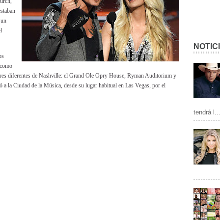
hurch,
staban
 un
l
NOTIC
os
 como
lugares diferentes de Nashville: el Grand Ole Opry House, Ryman Auditorium y
dó a la Ciudad de la Música, desde su lugar habitual en Las Vegas, por el
tendrá l..