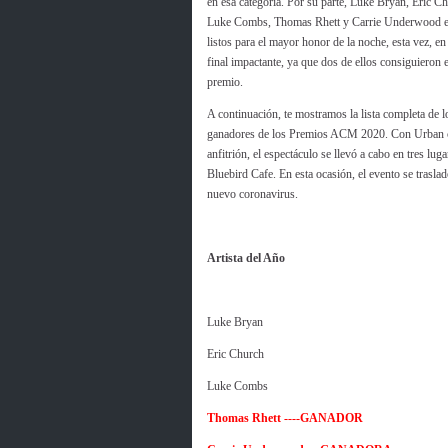
en esa categoría. Por su parte, Luke Bryan, Eric C
Luke Combs, Thomas Rhett y Carrie Underwood e
listos para el mayor honor de la noche, esta vez, en
final impactante, ya que dos de ellos consiguieron e
premio.
A continuación, te mostramos la lista completa de l
ganadores de los Premios ACM 2020. Con Urban
anfitrión, el espectáculo se llevó a cabo en tres 
Bluebird Cafe. En esta ocasión, el evento se trasla
nuevo coronavirus.
Artista del Año
Luke Bryan
Eric Church
Luke Combs
Thomas Rhett ----GANADOR