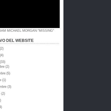
LIAM MICHAEL MORGAN:"MISSING"
VO DEL WEBSITE
(2)
(4)
(33)
mbre
(2)
mbre
(5)
re
(1)
embre
(3)
o
(2)
)
4)