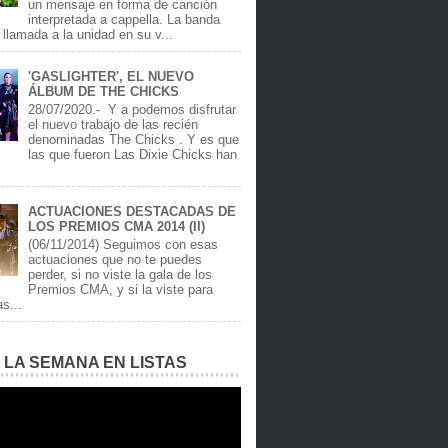
un mensaje en forma de canción
interpretada a cappella. La banda
llamada a la unidad en su v...
'GASLIGHTER', EL NUEVO
ÁLBUM DE THE CHICKS
28/07/2020.- Y a podemos disfrutar
el nuevo trabajo de las recién
denominadas The Chicks . Y es que
las que fueron Las Dixie Chicks han
ACTUACIONES DESTACADAS DE
LOS PREMIOS CMA 2014 (II)
(06/11/2014) Seguimos con esas
actuaciones que no te puedes
perder, si no viste la gala de los
Premios CMA, y si la viste para
as...
E LA SEMANA EN LISTAS