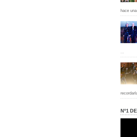
hace una 
...
recordarl
Nº1 D