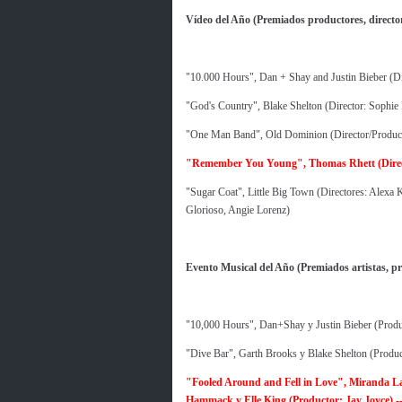
Vídeo del Año (Premiados productores, directore
"10.000 Hours", Dan + Shay and Justin Bieber (Dir
"God's Country", Blake Shelton (Director: Sophie
"One Man Band", Old Dominion (Director/Produc
"Remember You Young", Thomas Rhett (Dir
"Sugar Coat", Little Big Town (Directores: Alexa
Glorioso, Angie Lorenz)
Evento Musical del Año (Premiados artistas, pr
"10,000 Hours", Dan+Shay y Justin Bieber (Prod
"Dive Bar", Garth Brooks y Blake Shelton (Produc
"Fooled Around and Fell in Love", Miranda L
Hammack y Elle King (Productor: Jay Joyce