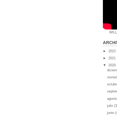
WIL
ARCHI
►
2022
►
2021
▼
2020
dicie
novie
octub
septi
agost
julio
(3
junio
(