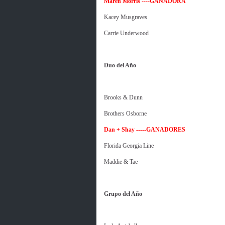
Maren Morris ----GANADORA
Kacey Musgraves
Carrie Underwood
Duo del Año
Brooks & Dunn
Brothers Osborne
Dan + Shay -----GANADORES
Florida Georgia Line
Maddie & Tae
Grupo del Año