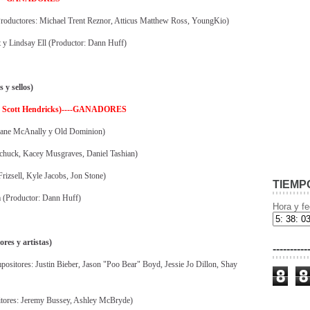
roductores: Michael Trent Reznor, Atticus Matthew Ross, YoungKio)
 y Lindsay Ell (Productor: Dann Huff)
 y sellos)
s: Scott Hendricks)----GANADORES
hane McAnally y Old Dominion)
chuck, Kacey Musgraves, Daniel Tashian)
rizsell, Kyle Jacobs, Jon Stone)
TIEMP
 (Productor: Dann Huff)
Hora y fe
res y artistas)
----------
ositores: Justin Bieber, Jason "Poo Bear" Boyd, Jessie Jo Dillon, Shay
8
8
tores: Jeremy Bussey, Ashley McBryde)