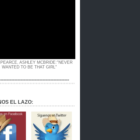
 PEARCE, ASHLEY MCBRIDE:"NEVER
WANTED TO BE THAT GIRL"
---------------------------------------------
OS EL LAZO: