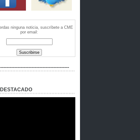
ierdas ninguna noticia, suscríbete a CME
por email:
---------------------------------------------
 DESTACADO