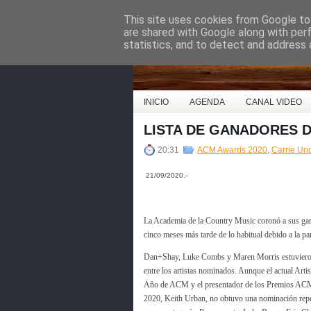
This site uses cookies from Google to 
Country Music Espa
are shared with Google along with per
statistics, and to detect and address 
INICIO
AGENDA
CANAL VIDEO
LISTA DE GANADORES D
20:31
ACM Awards 2020
,
Carrie Un
21/09/2020.-
La Academia de la Country Music coronó a sus ga
cinco meses más tarde de lo habitual debido a la p
Dan+Shay, Luke Combs y Maren Morris estuvier
entre los artistas nominados. Aunque el actual Artis
Año de ACM y el presentador de los Premios AC
2020, Keith Urban, no obtuvo una nominación repe