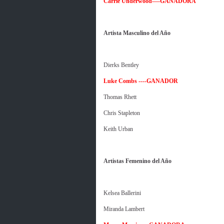
Carrie Underwood----GANADORA
Artista Masculino del Año
Dierks Bentley
Luke Combs ----GANADOR
Thomas Rhett
Chris Stapleton
Keith Urban
Artistas Femenino del Año
Kelsea Ballerini
Miranda Lambert