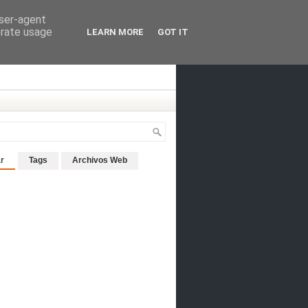
user-agent
erate usage
LEARN MORE
GOT IT
r
Tags
Archivos Web