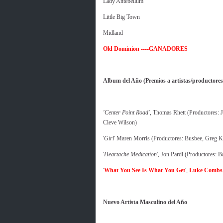
Lady Antebellum
Little Big Town
Midland
Old Dominion ----GANADORES
Album del Año (Premios a artistas/productores/
'Center Point Road'
, Thomas Rhett (Productores: J
Cleve Wilson)
'
Girl
' Maren Morris (Productores: Busbee, Greg K
'
Heartache Medication
', Jon Pardi (Productores: B
'
What You See Is What You Get
',
Luke Combs 
Nuevo Artista Masculino del Año