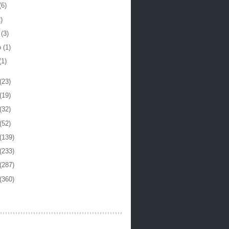
(6)
)
o
(3)
o
(1)
(1)
(23)
(19)
(32)
(52)
(139)
(233)
(287)
(360)