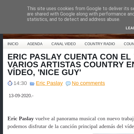
This site uses cookies from Google to deliver its s
Country Music España
are shared with Google along with performance and 
statistics, and to detect and address abuse.
LEA
INICIO
AGENDA
CANAL VIDEO
COUNTRY RADIO
COUN
ERIC PASLAY CUENTA CON EL
VARIOS ARTISTAS COUNTRY E
VÍDEO, 'NICE GUY'
14:30
Eric Paslay
No comments
13-09-2020.-
Eric Paslay
vuelve al panorama musical con nuevo trabajo
podemos disfrutar de la canción principal además del víde