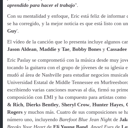
aprendido para hacer el trabajo
".
Con su mentalidad y enfoque, Eric está feliz de informar 
se ha corregido, y la mejor noticia es que está listo con u
Guy
'.
El vídeo de la canción que lo presenta incluye algunos ca
Jason Aldean
,
Maddie y Tae
,
Bobby Bones
y
Cassadee
Eric Paslay se comprometió con la música desde muy jov
tocando la guitarra con el grupo de jóvenes de su iglesia
mudó al área de Nashville para estudiar negocios musicale
Universidad Estatal de Middle Tennessee en Murfreesbor
escribiendo varias canciones nuevas al día, firmó su prime
composición con EMI y ha compuesto para artistas como
& Rich
,
Dierks Bentley
,
Sheryl Crow
,
Hunter Hayes
,
Rogers
y muchos más. Cuatro de sus composiciones se h
número uno, incluyendo
Barefoot Blue Jean Nigh
t de
Jak
Breaks Your Heart
de
Eli Young Band
,
Angel Eyes
de
Lo