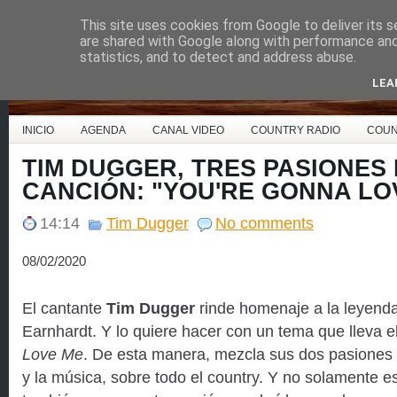
This site uses cookies from Google to deliver its s
Country Music España
are shared with Google along with performance and 
statistics, and to detect and address abuse.
LEA
INICIO
AGENDA
CANAL VIDEO
COUNTRY RADIO
COUN
TIM DUGGER, TRES PASIONES
CANCIÓN: "YOU'RE GONNA LO
14:14
Tim Dugger
No comments
08/02/2020
El cantante
Tim Dugger
rinde homenaje a la leyen
Earnhardt. Y lo quiere hacer con un tema que lleva el
Love Me
. De esta manera, mezcla sus dos pasiones 
y la música, sobre todo el country. Y no solamente e