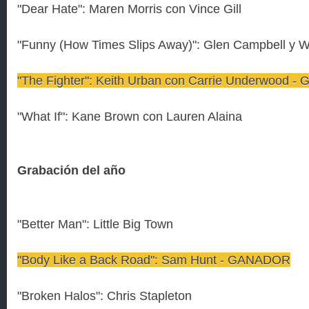
"Dear Hate": Maren Morris con Vince Gill
"Funny (How Times Slips Away)": Glen Campbell y Wi
"The Fighter": Keith Urban con Carrie Underwood 
"What If": Kane Brown con Lauren Alaina
Grabación del año
"Better Man": Little Big Town
"Body Like a Back Road": Sam Hunt - GANADOR
"Broken Halos": Chris Stapleton