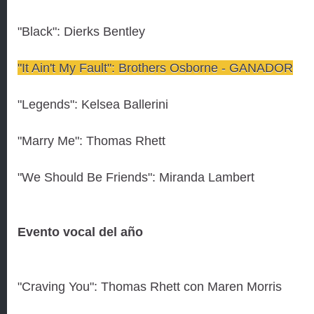
"Black": Dierks Bentley
"It Ain't My Fault": Brothers Osborne - GANADOR
"Legends": Kelsea Ballerini
"Marry Me": Thomas Rhett
"We Should Be Friends": Miranda Lambert
Evento vocal del año
"Craving You": Thomas Rhett con Maren Morris