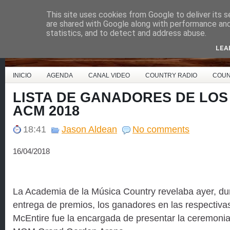
This site uses cookies from Google to deliver its s
Country Music España
are shared with Google along with performance and 
statistics, and to detect and address abuse.
LEA
INICIO
AGENDA
CANAL VIDEO
COUNTRY RADIO
COUN
LISTA DE GANADORES DE LOS
ACM 2018
18:41
Jason Aldean
No comments
16/04/2018
La Academia de la Música Country revelaba ayer, dur
entrega de premios, los ganadores en las respectiva
McEntire fue la encargada de presentar la ceremoni