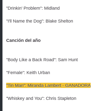
"Drinkin' Problem": Midland
"I'll Name the Dog": Blake Shelton
Canción del año
"Body Like a Back Road": Sam Hunt
"Female": Keith Urban
"Tin Man": Miranda Lambert - GANADORA
"Whiskey and You": Chris Stapleton