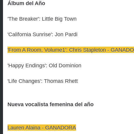
Álbum del Año
'The Breaker': Little Big Town
'California Sunrise': Jon Pardi
'From A Room, Volume1': Chris Stapleton - GANAD
'Happy Endings': Old Dominion
'Life Changes': Thomas Rhett
Nueva vocalista femenina del año
Lauren Alaina - GANADORA