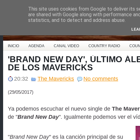
This site uses cookies from Google to deliver its s
Country Music España
are shared with Google along with performance and 
statistics, and to detect and address abuse.
LEA
INICIO
AGENDA
CANAL VIDEO
COUNTRY RADIO
COUN
'BRAND NEW DAY', ÚLTIMO ÁL
DE LOS MAVERICKS
20:32
The Mavericks
No comments
(29/05/2017)
Ya podemos escuchar el nuevo single de
The Maver
de "
Brand New Day
". Igualmente podemos ver el v
"
Brand New Day
" es la canción principal de su