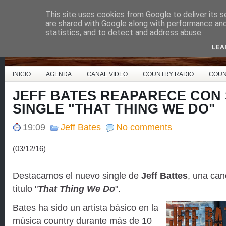
This site uses cookies from Google to deliver its s
Country Music España
are shared with Google along with performance and 
statistics, and to detect and address abuse.
LEA
INICIO
AGENDA
CANAL VIDEO
COUNTRY RADIO
COUN
JEFF BATES REAPARECE CON
SINGLE "THAT THING WE DO"
19:09
Jeff Bates
No comments
(03/12/16)
Destacamos el nuevo single de
Jeff Battes
, una can
título "
That Thing We Do
".
Bates ha sido un artista básico en la
música country durante más de 10