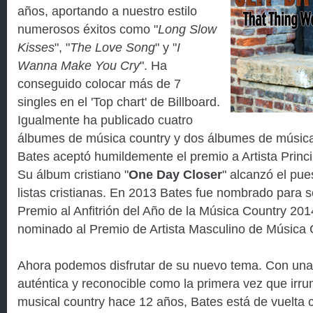
años, aportando a nuestro estilo
numerosos éxitos como "
Long Slow
Kisses
", "
The Love Song
" y "
I
Wanna Make You Cry
". Ha
conseguido colocar más de 7
singles en el 'Top chart' de Billboard.
Igualmente ha publicado cuatro
álbumes de música country y dos álbumes de música 
Bates aceptó humildemente el premio a Artista Princ
Su álbum cristiano "
One Day Closer
" alcanzó el pu
listas cristianas. En 2013 Bates fue nombrado para s
Premio al Anfitrión del Año de la Música Country 20
nominado al Premio de Artista Masculino de Música C
Ahora podemos disfrutar de su nuevo tema. Con una
auténtica y reconocible como la primera vez que irr
musical country hace 12 años, Bates está de vuelta 