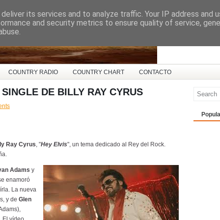
deliver its services and to analyze traffic. Your IP address and 
ña
formance and security metrics to ensure quality of service, gen
abuse.
COUNTRY RADIO
COUNTRY CHART
CONTACTO
O SINGLE DE BILLY RAY CYRUS
nts
Popula
ly Ray Cyrus
, "
Hey Elvis
", un tema dedicado al Rey del Rock.
ña.
yan Adams
y
 se enamoró
rla. La nueva
s, y de
Glen
 Adams),
 El vídeo