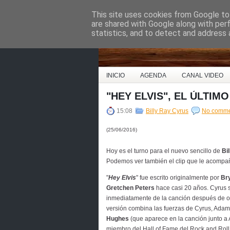
This site uses cookies from Google to 
Country Music Espa
are shared with Google along with per
statistics, and to detect and address 
INICIO
AGENDA
CANAL VIDEO
"HEY ELVIS", EL ÚLTIM
15:08
Billy Ray Cyrus
No comme
(25/06/2016)
Hoy es el turno para el nuevo sencillo de
Bil
Podemos ver también el clip que le acompa
"
Hey Elvis
" fue escrito originalmente por
Br
Gretchen Peters
hace casi 20 años. Cyrus
inmediatamente de la canción después de oí
versión combina las fuerzas de Cyrus, Adam
Hughes
(que aparece en la canción junto a
miembro del Hall of Fame del Rock and Roll.