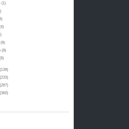
o
(1)
)
3)
(4)
)
o
(9)
o
(9)
(8)
(139)
(233)
(287)
(360)