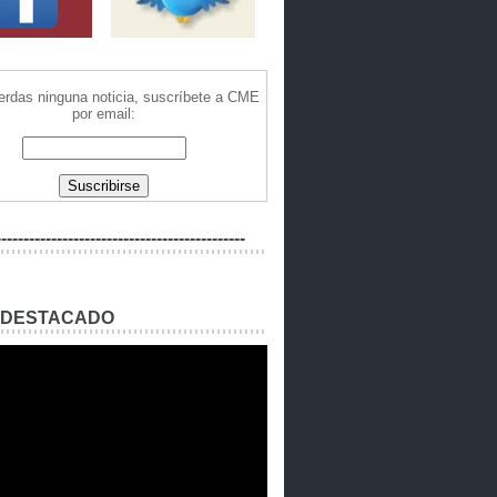
ierdas ninguna noticia, suscríbete a CME
por email:
---------------------------------------------
 DESTACADO