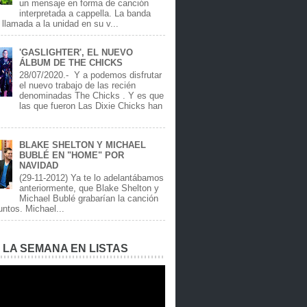
un mensaje en forma de canción
interpretada a cappella. La banda
llamada a la unidad en su v...
'GASLIGHTER', EL NUEVO
ÁLBUM DE THE CHICKS
28/07/2020.- Y a podemos disfrutar
el nuevo trabajo de las recién
denominadas The Chicks . Y es que
las que fueron Las Dixie Chicks han
BLAKE SHELTON Y MICHAEL
BUBLÉ EN "HOME" POR
NAVIDAD
(29-11-2012) Ya te lo adelantábamos
anteriormente, que Blake Shelton y
Michael Bublé grabarían la canción
ntos. Michael...
E LA SEMANA EN LISTAS