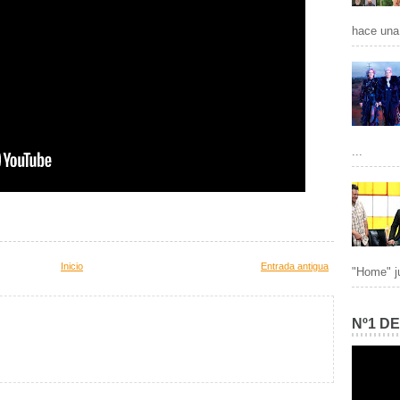
hace una 
...
Inicio
Entrada antigua
"Home" ju
Nº1 D