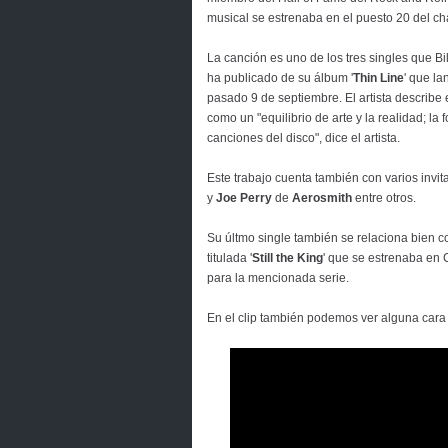
musical se estrenaba en el puesto 20 del ch
La canción es uno de los tres singles que Bi
ha publicado de su álbum '
Thin Line
' que la
pasado 9 de septiembre. El artista describe
como un "equilibrio de arte y la realidad; l
canciones del disco", dice el artista.
Este trabajo cuenta también con varios invi
y
Joe Perry
de
Aerosmith
entre otros.
Su últmo single también se relaciona bien c
titulada '
Still the King
' que se estrenaba en
para la mencionada serie.
En el clip también podemos ver alguna car