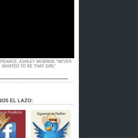
 PEARCE, ASHLEY MCBRIDE:"NEVER
WANTED TO BE THAT GIRL"
---------------------------------------------
OS EL LAZO: