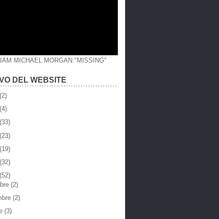
LIAM MICHAEL MORGAN:"MISSING"
VO DEL WEBSITE
(2)
(4)
(33)
(23)
(19)
(32)
(52)
mbre
(2)
mbre
(2)
re
(3)