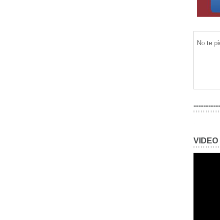
No te p
----------
.
VIDEO