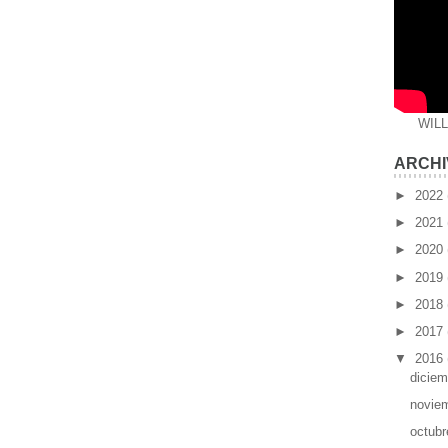
WIL
ARCHI
►
2022
►
2021
►
2020
►
2019
►
2018
►
2017
▼
2016
dicie
novie
octub