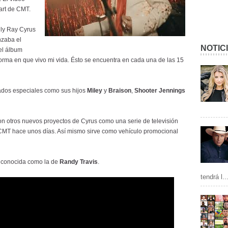
art de CMT.
lly Ray Cyrus
nzaba el
NOTIC
 el álbum
a forma en que vivo mi vida. Ésto se encuentra en cada una de las 15
tados especiales como sus hijos
Miley
y
Braison
,
Shooter Jennings
on otros nuevos proyectos de Cyrus como una serie de televisión
 CMT hace unos días. Así mismo sirve como vehículo promocional
a conocida como la de
Randy Travis
.
tendrá l..