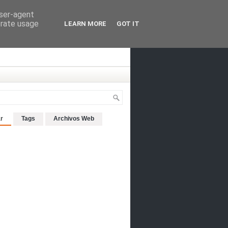
user-agent
erate usage
LEARN MORE
GOT IT
r
Tags
Archivos Web